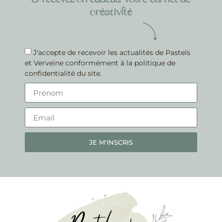
& recevez en cadeau
votre carnet de
créativité
J'accepte de recevoir les actualités de Pastels
et Verveine conformément à la politique de
confidentialité du site.
JE M'INSCRIS